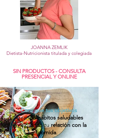
JOANNA ZEMLIK
Dietista-Nutricionista titulada y colegiada
SIN PRODUCTOS - CONSULTA
PRESENCIAL Y ONLINE
Consigue tus objetivos
creando
hábitos saludables
y
mejorando tu
relación con la
comida
.