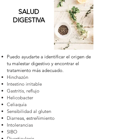
SALUD
DIGESTIVA
Puedo ayudarte a identificar el origen de
tu malestar digestivo y encontrar el
tratamiento más adecuado.
Hinchazón
Intestino irritable
Gastritis, reflujo
Helicobacter
Celiaquía
Sensibilidad al gluten
Diarrea
s, e
streñimiento
Intolerancias
SIBO
Diverticulosis