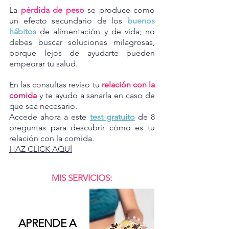
La
pérdida de peso
se produce como
un efecto secundario de los
buenos
hábitos
de alimentación y de vida; no
debes buscar soluciones milagrosas,
porque lejos de ayudarte pueden
emp
eorar tu salud.
En las consul
tas reviso
tu
relació
n con la
comida
y te ayudo a sanarla en caso de
que sea
necesario.
Accede ahora a este
test gratuito
de 8
preguntas para descubrir cómo es tu
relación con la comida.
HAZ CLICK AQ
UÍ
MIS SERVICIOS:
APRENDE
A